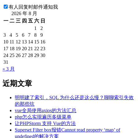
有人回复时邮件通知我
2026 年 8 月
一
二
三
四
五
六
日
1
2
3
4
5
6
7
8
9
10
11
12
13
14
15
16
17
18
19
20
21
22
23
24
25
26
27
28
29
30
31
« 3 月
近期文章
明明建了索引，SQL 为什么还是这么慢？聊聊索引失效
的那些坑
vue全局使用axios的方法汇总
php怎么实现遍历多级菜单
让PHPStorm 支持 Vue的方法
Superset Filter box报错Cannot read property ‘map’ of
undefined的解决方案