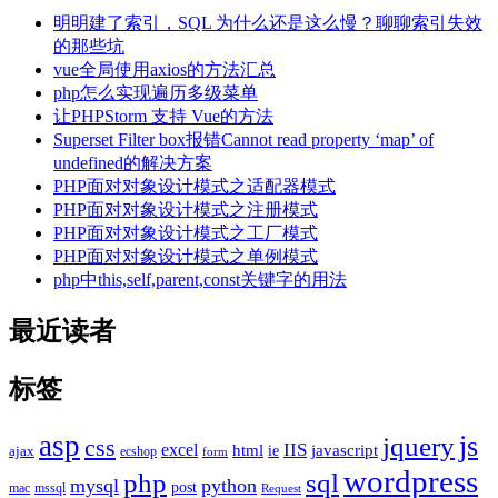
明明建了索引，SQL 为什么还是这么慢？聊聊索引失效
的那些坑
vue全局使用axios的方法汇总
php怎么实现遍历多级菜单
让PHPStorm 支持 Vue的方法
Superset Filter box报错Cannot read property ‘map’ of
undefined的解决方案
PHP面对对象设计模式之适配器模式
PHP面对对象设计模式之注册模式
PHP面对对象设计模式之工厂模式
PHP面对对象设计模式之单例模式
php中this,self,parent,const关键字的用法
最近读者
标签
asp
js
jquery
css
excel
IIS
javascript
html
ie
ajax
ecshop
form
wordpress
php
sql
mysql
python
post
mac
mssql
Request