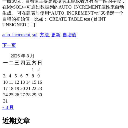
一般来说，自增值主要是数据表主键或者具有唯一性的字段，
在MySQL中可通过数据列的AUTO_INCREMENT属性来自动
生成。 可在建表时使用“AUTO_INCREMENT=n”来指定一个
自增的初始值，比如： CREATE TABLE test ( id INT
UNSIGNED […]
auto_increment
,
sql
,
方法
,
更新
,
自增值
下一页
2026 年 8 月
一
二
三
四
五
六
日
1
2
3
4
5
6
7
8
9
10
11
12
13
14
15
16
17
18
19
20
21
22
23
24
25
26
27
28
29
30
31
« 3 月
近期文章