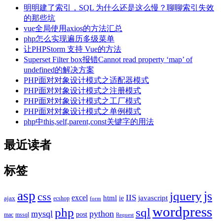
明明建了索引，SQL 为什么还是这么慢？聊聊索引失效
的那些坑
vue全局使用axios的方法汇总
php怎么实现遍历多级菜单
让PHPStorm 支持 Vue的方法
Superset Filter box报错Cannot read property ‘map’ of
undefined的解决方案
PHP面对对象设计模式之适配器模式
PHP面对对象设计模式之注册模式
PHP面对对象设计模式之工厂模式
PHP面对对象设计模式之单例模式
php中this,self,parent,const关键字的用法
最近读者
标签
asp
js
jquery
css
excel
IIS
javascript
html
ie
ajax
ecshop
form
wordpress
php
sql
mysql
python
post
mac
mssql
Request