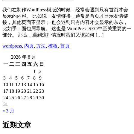
我们在制作WordPress模版的时候，经常会遇到只有首页才会
显示的内容。 比如说：友情链接，通常是首页才显示友情链
接，其他页面不显示； 也会遇到只有内容才会显示的东东，
比如手：面包屑导航。 这也是 WordPress SEO中至关重要的一
部分。 那么，遇到这种情况时我们又该如何 […]
wordpress
,
内页
,
方法
,
模板
,
首页
2026 年 8 月
一
二
三
四
五
六
日
1
2
3
4
5
6
7
8
9
10
11
12
13
14
15
16
17
18
19
20
21
22
23
24
25
26
27
28
29
30
31
« 3 月
近期文章