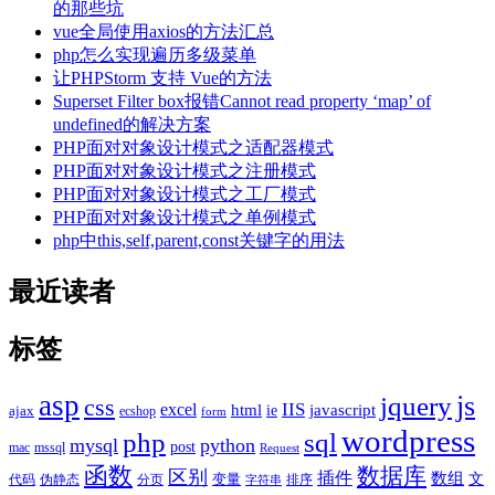
的那些坑
vue全局使用axios的方法汇总
php怎么实现遍历多级菜单
让PHPStorm 支持 Vue的方法
Superset Filter box报错Cannot read property ‘map’ of
undefined的解决方案
PHP面对对象设计模式之适配器模式
PHP面对对象设计模式之注册模式
PHP面对对象设计模式之工厂模式
PHP面对对象设计模式之单例模式
php中this,self,parent,const关键字的用法
最近读者
标签
asp
js
jquery
css
excel
IIS
javascript
html
ie
ajax
ecshop
form
wordpress
php
sql
mysql
python
post
mac
mssql
Request
函数
数据库
区别
插件
数组
文
代码
伪静态
分页
变量
排序
字符串