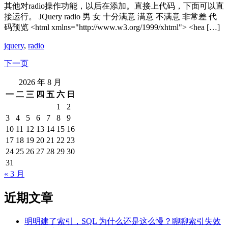
其他对radio操作功能，以后在添加。直接上代码，下面可以直
接运行。 JQuery radio 男 女 十分满意 满意 不满意 非常差 代
码预览 <html xmlns="http://www.w3.org/1999/xhtml"> <hea […]
jquery
,
radio
下一页
2026 年 8 月
一
二
三
四
五
六
日
1
2
3
4
5
6
7
8
9
10
11
12
13
14
15
16
17
18
19
20
21
22
23
24
25
26
27
28
29
30
31
« 3 月
近期文章
明明建了索引，SQL 为什么还是这么慢？聊聊索引失效