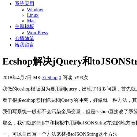
系统应用
Window
Linux
Mac
主题模板
WordPress
心情随笔
给我留言
Ecshop解决jQuery和toJSON
2018年4月7日
MK
EcShop
0
阅读 5399次
我做的ecshop模版因为要用到jquery，出现了很多问题，首
看了很多ecshop怎样解决和jQuery的冲突，好像就一种方法，其本质就都
我们写系统一般都不会污染全局变量，但是ecshop直接改了系统
那么，我们就的把js中和模板中用到toJSONString方法的地方
一、可以自己写一个方法来替换toJSONString这个方法