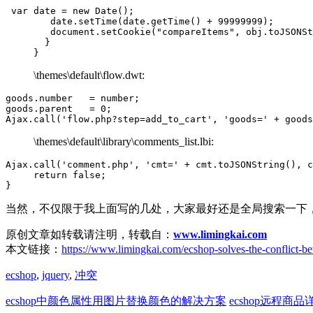
 var date = new Date();

        date.setTime(date.getTime() + 99999999);

        document.setCookie("compareItems", obj.toJSONSt
       }

     }
\themes\default\flow.dwt:
goods.number   = number;

goods.parent   = 0;

Ajax.call('flow.php?step=add_to_cart', 'goods=' + goods
\themes\default\library\comments_list.lbi:
Ajax.call('comment.php', 'cmt=' + cmt.toJSONString(), c
     return false;

}
当然，不仅限于我上面写的几处，大家最好还是全局搜索一下
原创文章如转载请注明，转载自：
www.limingkai.com
本文链接：
https://www.limingkai.com/ecshop-solves-the-conflict-be
ecshop
,
jquery
,
冲突
ecshop中颜色属性用图片替换颜色的解决方案
ecshop远程