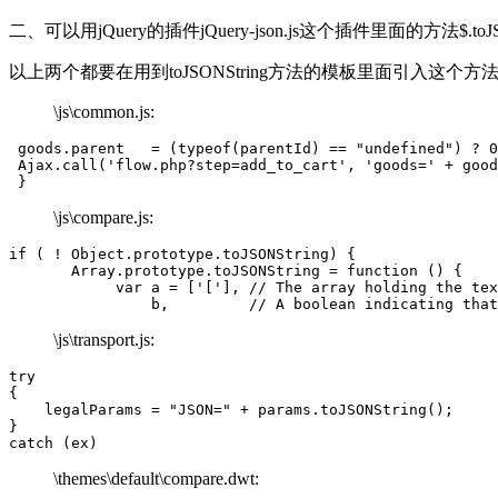
二、可以用jQuery的插件jQuery-json.js这个插件里面的方法$.toJS
以上两个都要在用到toJSONString方法的模板里面引入这
\js\common.js:
 goods.parent   = (typeof(parentId) == "undefined") ? 0
 Ajax.call('flow.php?step=add_to_cart', 'goods=' + good
 }
\js\compare.js:
if ( ! Object.prototype.toJSONString) {

       Array.prototype.toJSONString = function () {

            var a = ['['], // The array holding the tex
                b,         // A boolean indicating that
\js\transport.js:
try

{

    legalParams = "JSON=" + params.toJSONString();

}

catch (ex)
\themes\default\compare.dwt: