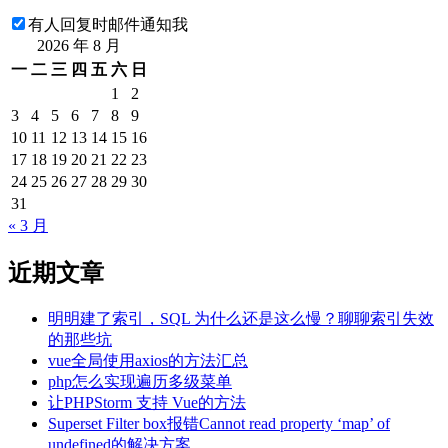
有人回复时邮件通知我
2026 年 8 月
一
二
三
四
五
六
日
1
2
3
4
5
6
7
8
9
10
11
12
13
14
15
16
17
18
19
20
21
22
23
24
25
26
27
28
29
30
31
« 3 月
近期文章
明明建了索引，SQL 为什么还是这么慢？聊聊索引失效
的那些坑
vue全局使用axios的方法汇总
php怎么实现遍历多级菜单
让PHPStorm 支持 Vue的方法
Superset Filter box报错Cannot read property ‘map’ of
undefined的解决方案