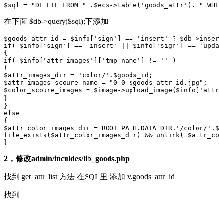
$sql = "DELETE FROM " .$ecs->table('goods_attr'). " WHE
在下面 $db->query($sql);下添加
$goods_attr_id = $info['sign'] == 'insert' ? $db->inser
if( $info['sign'] == 'insert' || $info['sign'] == 'upda
{

if( $info['attr_images']['tmp_name'] != '' )

{

$attr_images_dir = 'color/'.$goods_id;

$attr_images_scoure_name = "0-0-$goods_attr_id.jpg"; 

$color_scoure_images = $image->upload_image($info['att
}

}

else

{

$attr_color_images_dir = ROOT_PATH.DATA_DIR.'/color/'.$
file_exists($attr_color_images_dir) && unlink( $attr_co
}
2，修改admin/inculdes/lib_goods.php
找到 get_attr_list 方法 在SQL里 添加 v.goods_attr_id
找到