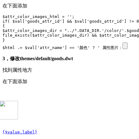
在下面添加
$attr_color_images_html = '';

if( $val['goods_attr_id'] && $val['goods_attr_id'] != 0
{

$attr_color_images_dir = "../".DATA_DIR.'/color/'.$good
file_exists($attr_color_images_dir) && $attr_color_imag
}

$html .= $val['attr_name'] == '颜色' ? ' 属性图片：
3，修改themes/default/goods.dwt
找到属性地方
在下面添加