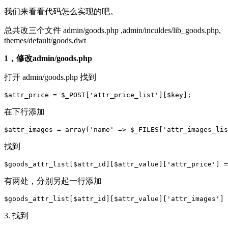
我们来看看代码怎么实现的吧。
总共改三个文件 admin/goods.php ,admin/inculdes/lib_goods.php,
themes/default/goods.dwt
1，修改admin/goods.php
打开 admin/goods.php 找到
$attr_price = $_POST['attr_price_list'][$key]; 
在下行添加
$attr_images = array('name' => $_FILES['attr_images_li
找到
$goods_attr_list[$attr_id][$attr_value]['attr_price'] =
有两处，分别另起一行添加
$goods_attr_list[$attr_id][$attr_value]['attr_images'] 
3. 找到