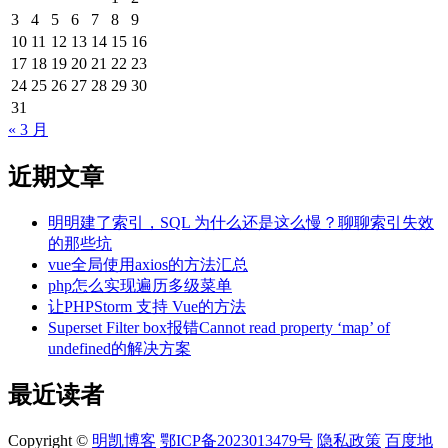
3
4
5
6
7
8
9
10
11
12
13
14
15
16
17
18
19
20
21
22
23
24
25
26
27
28
29
30
31
« 3 月
近期文章
明明建了索引，SQL 为什么还是这么慢？聊聊索引失效
的那些坑
vue全局使用axios的方法汇总
php怎么实现遍历多级菜单
让PHPStorm 支持 Vue的方法
Superset Filter box报错Cannot read property ‘map’ of
undefined的解决方案
最近读者
Copyright ©
明凯博客
鄂ICP备2023013479号
隐私政策
百度地