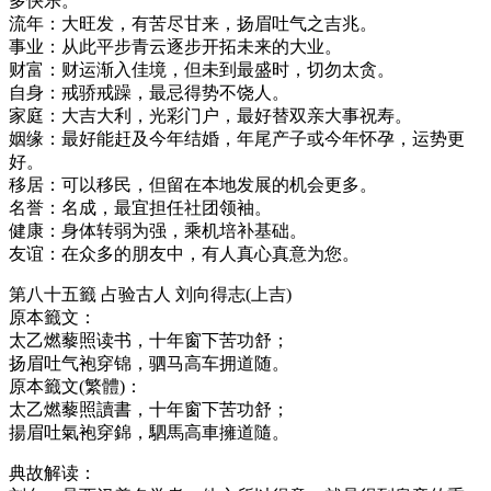
多快乐。
流年：大旺发，有苦尽甘来，扬眉吐气之吉兆。
事业：从此平步青云逐步开拓未来的大业。
财富：财运渐入佳境，但未到最盛时，切勿太贪。
自身：戒骄戒躁，最忌得势不饶人。
家庭：大吉大利，光彩门户，最好替双亲大事祝寿。
姻缘：最好能赶及今年结婚，年尾产子或今年怀孕，运势更
好。
移居：可以移民，但留在本地发展的机会更多。
名誉：名成，最宜担任社团领袖。
健康：身体转弱为强，乘机培补基础。
友谊：在众多的朋友中，有人真心真意为您。
第八十五籤 占验古人 刘向得志(上吉)
原本籤文：
太乙燃藜照读书，十年窗下苦功舒；
扬眉吐气袍穿锦，驷马高车拥道随。
原本籤文(繁體)：
太乙燃藜照讀書，十年窗下苦功舒；
揚眉吐氣袍穿錦，駟馬高車擁道隨。
典故解读：