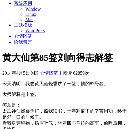
系统应用
Window
Linux
Mac
主题模板
WordPress
心情随笔
给我留言
黄大仙第85签刘向得志解签
2014年4月5日
MK
心情随笔
1
阅读 62859次
今天清明，我去黄大仙烧香求了一签，抽的85号签。
大师解释是上签。
签意是：
太乙神仙燃藜为灯，照我读书，十年寒窗下的辛苦用功，终于
是舒一口的时候了。
看我身穿锦袍，扬眉吐气，坐着四匹马拉的高车，前呼后拥，