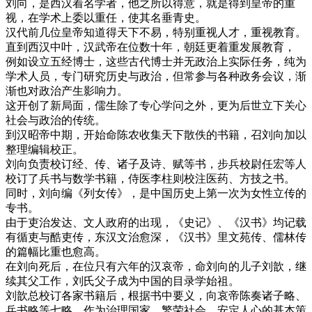
刘向，是西汉着名学者，他之所以得意，就是得到皇帝的重
视，在学术上委以重任，使其名垂青史。
汉代前几位皇帝知道得天下不易，特别重视人才，重视教育。
直到西汉中叶，汉武帝在位数十年，朝廷更着重发展教育，
例如设立五经博士，这些古代博士并无政治上实际任务，纯为
学术人员，专门研究历史与政治，但常参与各种政务会议，渐
渐也对政治产生影响力。
这开创了新局面，儒生除了专心学问之外，更为后世立下关心
社会与政治的传统。
到汉昭帝中期，开始命陈农收集天下散佚的书籍，召刘向加以
整理编辑校正。
刘向负责校订经、传、诸子及诗、赋等书，步兵校尉任宏等人
校订了兵书与数学书籍，侍医李柱则校注医药、方技之书。
同时，刘向编《列女传》，是中国历史上第一次为女性立传的
专书。
由于吏治发达、文人政府的出现，《史记》、《汉书》均记载
有循吏与酷吏传，东汉文治愈深，《汉书》里文苑传、儒林传
的篇幅比重也愈高。
在刘向死后，在位只有六年的汉哀帝，命刘向的儿子刘歆，继
续其父工作，刘氏父子成为中国的目录学始祖。
刘歆总校订各家书籍后，根据书中要义，向哀帝陈奏诸子略、
兵书略等七略，作为治理国家、繁荣社会，安定人心的基本策