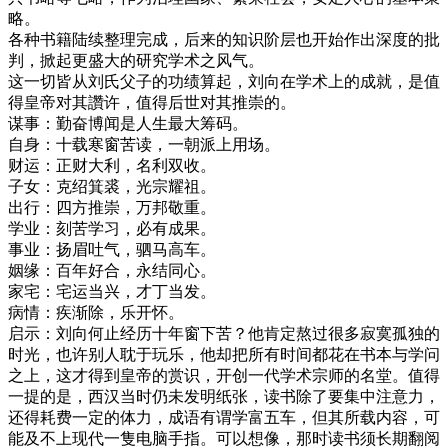
略。
各种书籍陆续整理完成，后来的知识阶层也开始作出深度的批
判，掀起更盛大的研究学术之风气。
这一切皆从刘氏父子的功绩算起，刘向在学术上的成就，是值
得皇帝对其讚许，值得后世对其推崇的。
谋事：勤奋博闻是人生最大筹码。
自身：十载寒窗苦读，一朝派上用场。
财运：正财大利，名利双收。
子女：克绍箕裘，光宗耀祖。
出行：四方推崇，万邦敬重。
学业：刻苦学习，必有成果。
事业：扬眉吐气，驷马高车。
姻缘：百年好合，永结同心。
家宅：宅运当兴，才丁当发。
病情：疾渐除，乐开怀。
启示：刘向何止经历十年窗下苦？他肯定熬过很多寂寞孤独的
时光，也许别人耽于玩乐，他却把所有时间都花在书本与学问
之上，这才得到皇帝的赏识，开创一代学术宗师的名堂。值得
一提的是，西汉当时仍未发明纸张，读书除了要集中注意力，
还得耗费一定的体力，成语有谓学富五车，但其所载内容，可
能及不上现代一隻电脑手指。可以想像，那时读书须长期翻阅