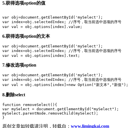
5.获得选项option的值
var obj=document.getElementById('mySelect');

var index=obj.selectedIndex; //序号，取当前选中选项的序号

6.获得选项option的文本
var obj=document.getElementById('mySelect');

var index=obj.selectedIndex; //序号，取当前选中选项的序号

7.修改选项option
var obj=document.getElementById('mySelect');

var index=obj.selectedIndex; //序号，取当前选中选项的序号

8.删除select
function removeSelect(){

var mySelect = document.getElementById("mySelect");

mySelect.parentNode.removeChild(mySelect);

原创文章如转载请注明，转载自：
www.limingkai.com