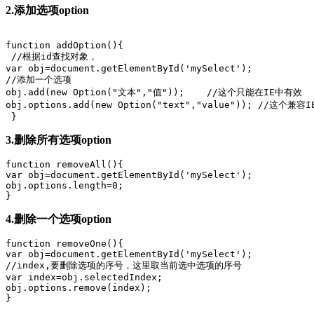
2.添加选项option
function addOption(){

 //根据id查找对象，

var obj=document.getElementById('mySelect');

//添加一个选项

obj.add(new Option("文本","值"));    //这个只能在IE中有效

obj.options.add(new Option("text","value")); //这个兼容IE
3.删除所有选项option
function removeAll(){

var obj=document.getElementById('mySelect');

obj.options.length=0;

4.删除一个选项option
function removeOne(){

var obj=document.getElementById('mySelect');

//index,要删除选项的序号，这里取当前选中选项的序号

var index=obj.selectedIndex;

obj.options.remove(index);
