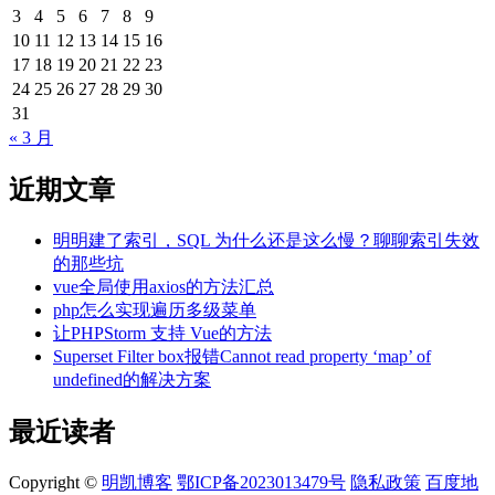
3
4
5
6
7
8
9
10
11
12
13
14
15
16
17
18
19
20
21
22
23
24
25
26
27
28
29
30
31
« 3 月
近期文章
明明建了索引，SQL 为什么还是这么慢？聊聊索引失效
的那些坑
vue全局使用axios的方法汇总
php怎么实现遍历多级菜单
让PHPStorm 支持 Vue的方法
Superset Filter box报错Cannot read property ‘map’ of
undefined的解决方案
最近读者
Copyright ©
明凯博客
鄂ICP备2023013479号
隐私政策
百度地