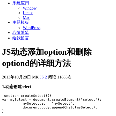
系统应用
Window
Linux
Mac
主题模板
WordPress
心情随笔
给我留言
JS动态添加option和删除
optiond的详细方法
2013年10月28日
MK
JS
2
阅读 11883次
1.动态创建select
function createSelect(){

var mySelect = document.createElement("select");

          mySelect.id = "mySelect";

          document.body.appendChild(mySelect);
