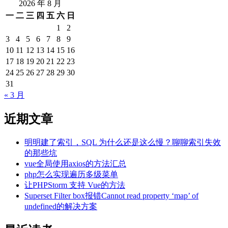
2026 年 8 月
一
二
三
四
五
六
日
1
2
3
4
5
6
7
8
9
10
11
12
13
14
15
16
17
18
19
20
21
22
23
24
25
26
27
28
29
30
31
« 3 月
近期文章
明明建了索引，SQL 为什么还是这么慢？聊聊索引失效
的那些坑
vue全局使用axios的方法汇总
php怎么实现遍历多级菜单
让PHPStorm 支持 Vue的方法
Superset Filter box报错Cannot read property ‘map’ of
undefined的解决方案