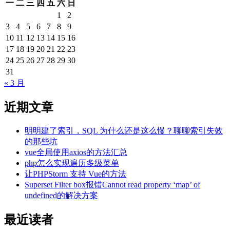
一
二
三
四
五
六
日
1
2
3
4
5
6
7
8
9
10
11
12
13
14
15
16
17
18
19
20
21
22
23
24
25
26
27
28
29
30
31
« 3 月
近期文章
明明建了索引，SQL 为什么还是这么慢？聊聊索引失效
的那些坑
vue全局使用axios的方法汇总
php怎么实现遍历多级菜单
让PHPStorm 支持 Vue的方法
Superset Filter box报错Cannot read property ‘map’ of
undefined的解决方案
最近读者