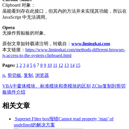
Clipboard 对象：
虽能看到存在此接口，但其内的方法并未实现其功能，所以在
JavaScript 中无法调用。
Opera
无操作剪贴板的对象。
原创文章如转载请注明，转载自：
www.limingkai.com
本文链接：
https://www.limingkai.com/methods-different-browser-
js-access-to-the-system-clipboard.html
Pages:
1
2
3
4
5
6
7
8
9
10
11
12
13
14
15
js
,
剪切板
,
复制
,
浏览器
VBA中窗体模块、标准模块和类模块的区别
ZClip复制到剪切
板插件介绍
相关文章
Superset Filter box报错Cannot read property ‘map’ of
undefined的解决方案