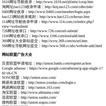
1616网址导航收录：http://www.1616.net/jd/misc/coop.htm
淘网址(tao123)收录申请：http://krq.tao123.com/collectsite/
0460网址收录：http://www.0460.com/member/login.aspx
hao123网站收录规则：http://www.hao123.cn/hezuo.htm
114网址导航收录申请：http://www.114.com.cn/index.php?
view=websubmit
726网址收录口：http://www.726.com/url-submit/
1166网址收录口：http://www.1166.com/tool/add.html
369网址大全新站提交：http://wvw.369.com/us/url.htm
568网址导航网址提交：http://www.568.cc/abc/website-add.html
网站联盟广告大全
百度联盟申请地址：http://union.baidu.com/register.action
Google adsense：https://www.google.com/adsense/g-app-single-1?
hl=zh-CN
SOSO联盟：http://union.soso.com/
网易有道联盟：http://union.youdao.com/login.s
网易网站联盟：http://union.163.com/
淘宝联盟：http://www.alimama.com/
迅雷联盟：http://union.xunlei.com/
搜狗联盟：http://union.sogou.com/