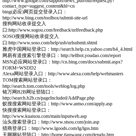
http://www.google.com/support/news_pub/bin/request.py?
contact_type=suggest_content&hl=cn
bing(必应)网页提交登录入口：
http://www.bing.com/toolbox/submit-site-url
搜狗网站收录提交入
口:http://www.sogou.com/feedback/urlfeedback.php
SOSO搜搜网站收录提交入
口:http://www.soso.com/help/usb/urlsubmit.shtml
雅虎中国网站登录口：http://search.help.cn.yahoo.com/h4_4.html
网易有道搜索引擎登录口：http://tellbot.youdao.com/report
MSN必应网站登录口：http://cn.bing.com/docs/submit.aspx?
FORM=WSDD2
Alexa网站登录入口：http://www.alexa.com/help/webmasters
TOM搜索网站登录口：
http://search.tom.com/tools/weblog/log.php
铭万网B2B网址登陆口：
http://search.b2b.cn/pageIncluded/AddPage.php
蚁搜搜索网站登录口：http://www.antso.com/apply.asp
快搜搜索网站登录口：
http://www.kuaisou.com/main/inputweb.asp
汕头搜索登录口：http://www.stsou.com/join.asp
猎商登录口：http://www.lgoods.com/lg/lgss.htm
天网网站登陆口：http://home.tianwang.com/denglu.htm