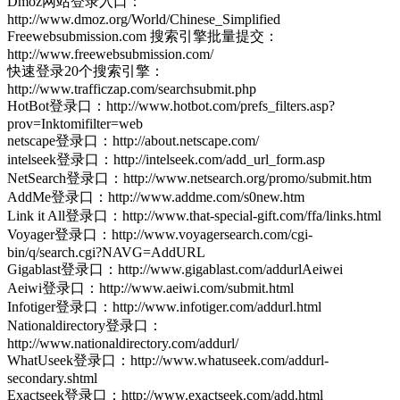
Dmoz网站登录入口：
http://www.dmoz.org/World/Chinese_Simplified
Freewebsubmission.com 搜索引擎批量提交：
http://www.freewebsubmission.com/
快速登录20个搜索引擎：
http://www.trafficzap.com/searchsubmit.php
HotBot登录口：http://www.hotbot.com/prefs_filters.asp?
prov=Inktomifilter=web
netscape登录口：http://about.netscape.com/
intelseek登录口：http://intelseek.com/add_url_form.asp
NetSearch登录口：http://www.netsearch.org/promo/submit.htm
AddMe登录口：http://www.addme.com/s0new.htm
Link it All登录口：http://www.that-special-gift.com/ffa/links.html
Voyager登录口：http://www.voyagersearch.com/cgi-
bin/q/search.cgi?NAVG=AddURL
Gigablast登录口：http://www.gigablast.com/addurlAeiwei
Aeiwi登录口：http://www.aeiwi.com/submit.html
Infotiger登录口：http://www.infotiger.com/addurl.html
Nationaldirectory登录口：
http://www.nationaldirectory.com/addurl/
WhatUseek登录口：http://www.whatuseek.com/addurl-
secondary.shtml
Exactseek登录口：http://www.exactseek.com/add.html