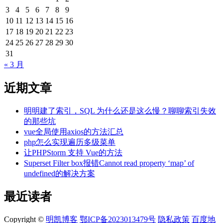
3
4
5
6
7
8
9
10
11
12
13
14
15
16
17
18
19
20
21
22
23
24
25
26
27
28
29
30
31
« 3 月
近期文章
明明建了索引，SQL 为什么还是这么慢？聊聊索引失效
的那些坑
vue全局使用axios的方法汇总
php怎么实现遍历多级菜单
让PHPStorm 支持 Vue的方法
Superset Filter box报错Cannot read property ‘map’ of
undefined的解决方案
最近读者
Copyright ©
明凯博客
鄂ICP备2023013479号
隐私政策
百度地