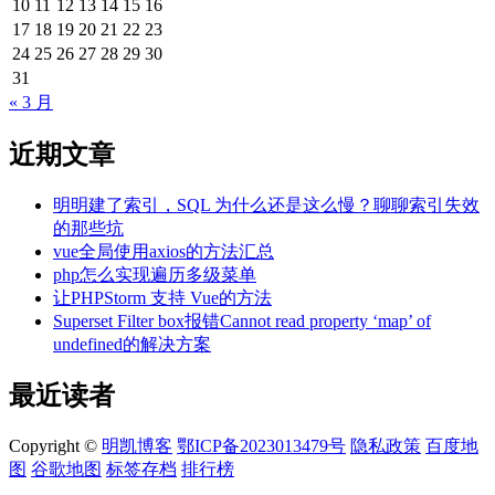
10
11
12
13
14
15
16
17
18
19
20
21
22
23
24
25
26
27
28
29
30
31
« 3 月
近期文章
明明建了索引，SQL 为什么还是这么慢？聊聊索引失效
的那些坑
vue全局使用axios的方法汇总
php怎么实现遍历多级菜单
让PHPStorm 支持 Vue的方法
Superset Filter box报错Cannot read property ‘map’ of
undefined的解决方案
最近读者
Copyright ©
明凯博客
鄂ICP备2023013479号
隐私政策
百度地
图
谷歌地图
标签存档
排行榜