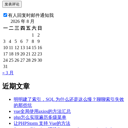
有人回复时邮件通知我
2026 年 8 月
一
二
三
四
五
六
日
1
2
3
4
5
6
7
8
9
10
11
12
13
14
15
16
17
18
19
20
21
22
23
24
25
26
27
28
29
30
31
« 3 月
近期文章
明明建了索引，SQL 为什么还是这么慢？聊聊索引失效
的那些坑
vue全局使用axios的方法汇总
php怎么实现遍历多级菜单
让PHPStorm 支持 Vue的方法