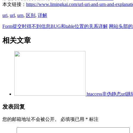
本文链接：
https://www.limingkai.com/url-uri-and-urn-and-explanati
uri
,
url
,
urn
,
区别
,
详解
Form提交时得不到信息BUG和table位置的关系详解
网站头部的
相关文章
htaccess非伪静态ur
发表回复
您的邮箱地址不会被公开。
必填项已用
*
标注