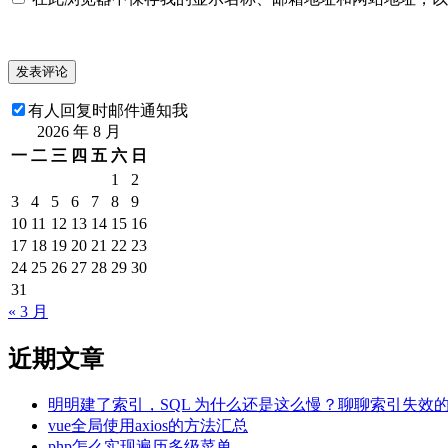
有人回复时邮件通知我
2026 年 8 月
一
二
三
四
五
六
日
1
2
3
4
5
6
7
8
9
10
11
12
13
14
15
16
17
18
19
20
21
22
23
24
25
26
27
28
29
30
31
« 3 月
近期文章
明明建了索引，SQL 为什么还是这么慢？聊聊索引失效
vue全局使用axios的方法汇总
php怎么实现遍历多级菜单