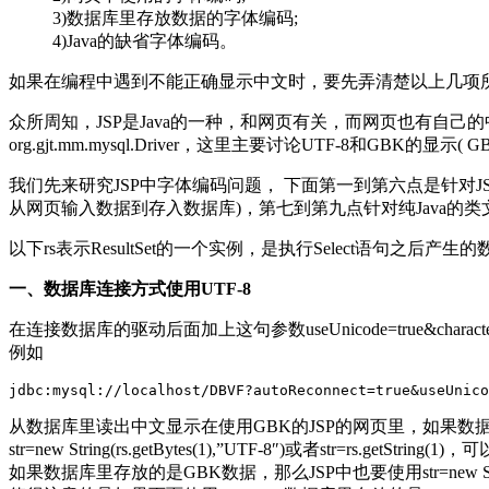
3)数据库里存放数据的字体编码;
4)Java的缺省字体编码。
如果在编程中遇到不能正确显示中文时，要先弄清楚以上几项
众所周知，JSP是Java的一种，和网页有关，而网页也有自己的
org.gjt.mm.mysql.Driver，这里主要讨论UTF-8和GBK的
我们先来研究JSP中字体编码问题， 下面第一到第六点是针
从网页输入数据到存入数据库)，第七到第九点针对纯Java的类
以下rs表示ResultSet的一个实例，是执行Select语句之后产生
一、数据库连接方式使用UTF-8
在连接数据库的驱动后面加上这句参数useUnicode=true&characterE
例如
从数据库里读出中文显示在使用GBK的JSP的网页里，如果数据库
str=new String(rs.getBytes(1),”UTF-8″)或者str=rs.getStri
如果数据库里存放的是GBK数据，那么JSP中也要使用str=new String