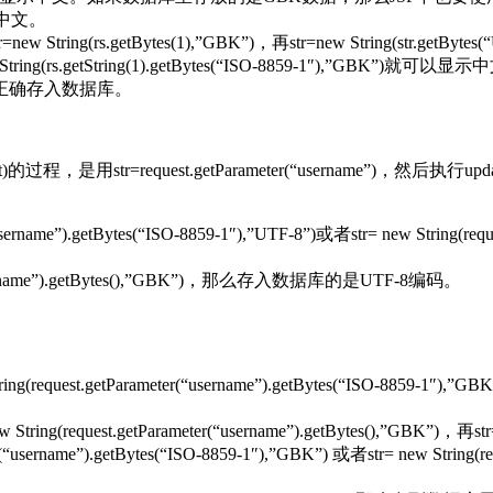
正确的中文。
ng(rs.getBytes(1),”GBK”)，再str=new String(str.
 String(rs.getString(1).getBytes(“ISO-8859-1″),”GBK”)就可以
正确存入数据库。
用str=request.getParameter(“username”)，然后
name”).getBytes(“ISO-8859-1″),”UTF-8”)或者str= new String(re
(“username”).getBytes(),”GBK”)，那么存入数据库的是UTF-8编码。
.getParameter(“username”).getBytes(“ISO-8859-1″),”GBK
st.getParameter(“username”).getBytes(),”GBK”)，再str=ne
ername”).getBytes(“ISO-8859-1″),”GBK”) 或者str= new String(r