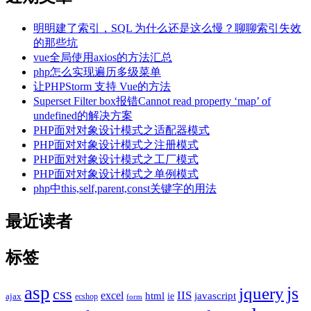
明明建了索引，SQL 为什么还是这么慢？聊聊索引失效
的那些坑
vue全局使用axios的方法汇总
php怎么实现遍历多级菜单
让PHPStorm 支持 Vue的方法
Superset Filter box报错Cannot read property ‘map’ of
undefined的解决方案
PHP面对对象设计模式之适配器模式
PHP面对对象设计模式之注册模式
PHP面对对象设计模式之工厂模式
PHP面对对象设计模式之单例模式
php中this,self,parent,const关键字的用法
最近读者
标签
asp
js
jquery
css
excel
IIS
javascript
html
ie
ajax
ecshop
form