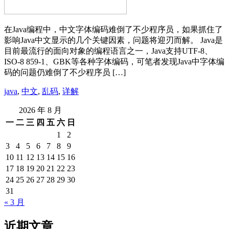
在Java编程中，中文字体编码难倒了不少程序员，如果抓住了
影响Java中文显示的几个关键因素，问题将迎刃而解。 Java是
目前最流行的面向对象的编程语言之一，Java支持UTF-8、
ISO-8 859-1、GBK等各种字体编码，可笔者发现Java中字体编
码的问题仍难倒了不少程序员 […]
java
,
中文
,
乱码
,
详解
2026 年 8 月
一
二
三
四
五
六
日
1
2
3
4
5
6
7
8
9
10
11
12
13
14
15
16
17
18
19
20
21
22
23
24
25
26
27
28
29
30
31
« 3 月
近期文章