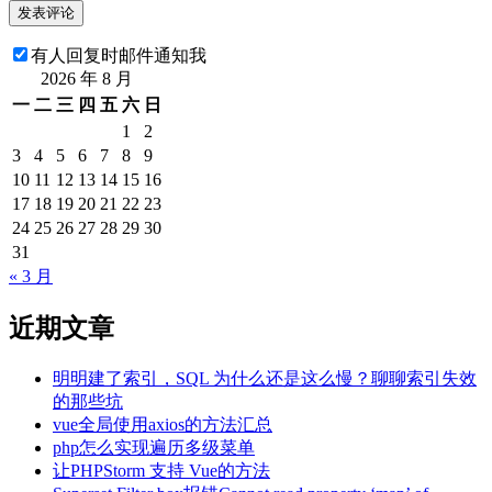
有人回复时邮件通知我
2026 年 8 月
一
二
三
四
五
六
日
1
2
3
4
5
6
7
8
9
10
11
12
13
14
15
16
17
18
19
20
21
22
23
24
25
26
27
28
29
30
31
« 3 月
近期文章
明明建了索引，SQL 为什么还是这么慢？聊聊索引失效
的那些坑
vue全局使用axios的方法汇总
php怎么实现遍历多级菜单
让PHPStorm 支持 Vue的方法