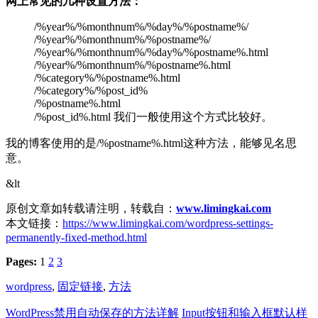
网上常见的几种设置方法：
/%year%/%monthnum%/%day%/%postname%/
/%year%/%monthnum%/%postname%/
/%year%/%monthnum%/%day%/%postname%.html
/%year%/%monthnum%/%postname%.html
/%category%/%postname%.html
/%category%/%post_id%
/%postname%.html
/%post_id%.html 我们一般使用这个方式比较好。
我的博客使用的是/%postname%.html这种方法，能够见名思
意。
&lt
原创文章如转载请注明，转载自：
www.limingkai.com
本文链接：
https://www.limingkai.com/wordpress-settings-
permanently-fixed-method.html
Pages:
1
2
3
wordpress
,
固定链接
,
方法
WordPress禁用自动保存的方法详解
Input按钮和输入框默认样