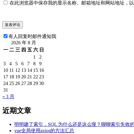
在此浏览器中保存我的显示名称、邮箱地址和网站地址，以
有人回复时邮件通知我
2026 年 8 月
一
二
三
四
五
六
日
1
2
3
4
5
6
7
8
9
10
11
12
13
14
15
16
17
18
19
20
21
22
23
24
25
26
27
28
29
30
31
« 3 月
近期文章
明明建了索引，SQL 为什么还是这么慢？聊聊索引失效
vue全局使用axios的方法汇总