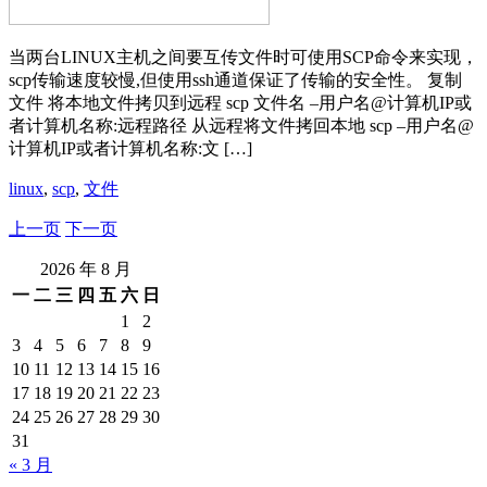
当两台LINUX主机之间要互传文件时可使用SCP命令来实现，
scp传输速度较慢,但使用ssh通道保证了传输的安全性。 复制
文件 将本地文件拷贝到远程 scp 文件名 –用户名@计算机IP或
者计算机名称:远程路径 从远程将文件拷回本地 scp –用户名@
计算机IP或者计算机名称:文 […]
linux
,
scp
,
文件
上一页
下一页
2026 年 8 月
一
二
三
四
五
六
日
1
2
3
4
5
6
7
8
9
10
11
12
13
14
15
16
17
18
19
20
21
22
23
24
25
26
27
28
29
30
31
« 3 月