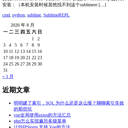
安装；（本机安装时候居然找不到这个sublimere […]
cmd
,
python
,
sublime
,
SublimeREPL
2026 年 8 月
一
二
三
四
五
六
日
1
2
3
4
5
6
7
8
9
10
11
12
13
14
15
16
17
18
19
20
21
22
23
24
25
26
27
28
29
30
31
« 3 月
近期文章
明明建了索引，SQL 为什么还是这么慢？聊聊索引失效
的那些坑
vue全局使用axios的方法汇总
php怎么实现遍历多级菜单
让PHPStorm 支持 Vue的方法