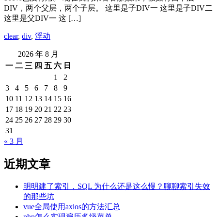
DIV，两个父层，两个子层。 这里是子DIV一 这里是子DIV二
这里是父DIV一 这 […]
clear
,
div
,
浮动
2026 年 8 月
一
二
三
四
五
六
日
1
2
3
4
5
6
7
8
9
10
11
12
13
14
15
16
17
18
19
20
21
22
23
24
25
26
27
28
29
30
31
« 3 月
近期文章
明明建了索引，SQL 为什么还是这么慢？聊聊索引失效
的那些坑
vue全局使用axios的方法汇总
php怎么实现遍历多级菜单