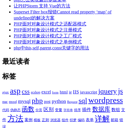
让PHPStorm 支持 Vue的方法
Superset Filter box报错Cannot read property ‘map’ of
undefined的解决方案
PHP面对对象设计模式之适配器模式
PHP面对对象设计模式之注册模式
PHP面对对象设计模式之工厂模式
PHP面对对象设计模式之单例模式
php中this,self,parent,const关键字的用法
最近读者
标签
asp
js
jquery
css
excel
IIS
javascript
html
ie
ajax
ecshop
form
wordpress
php
sql
mysql
python
post
mac
mssql
Request
函数
数据库
区别
插件
数组
文
代码
伪静态
分页
变量
排序
字符串
方法
详解
件
案例
表单
模板
正则
浏览器
组件
织梦
编码
邮箱
错
误