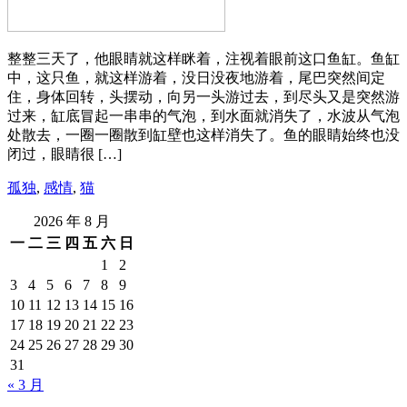
整整三天了，他眼睛就这样眯着，注视着眼前这口鱼缸。鱼缸
中，这只鱼，就这样游着，没日没夜地游着，尾巴突然间定
住，身体回转，头摆动，向另一头游过去，到尽头又是突然游
过来，缸底冒起一串串的气泡，到水面就消失了，水波从气泡
处散去，一圈一圈散到缸壁也这样消失了。鱼的眼睛始终也没
闭过，眼睛很 […]
孤独
,
感情
,
猫
2026 年 8 月
一
二
三
四
五
六
日
1
2
3
4
5
6
7
8
9
10
11
12
13
14
15
16
17
18
19
20
21
22
23
24
25
26
27
28
29
30
31
« 3 月