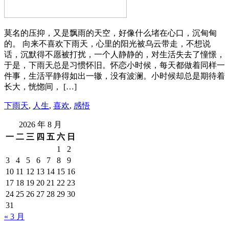
莫名的压抑，又是飘雨的天空，好像什么堵在心口，沉甸甸
的。 向来不喜欢下雨天，心里的阳光被乌云带走，不想说
话，沉默得不愿被打扰，一个人静静的，对生活失去了憧憬，
于是，下雨天总是习惯怀旧。怀恋小时候，每天都做着同样一
件事，生活平静得如出一辙，没有波澜。小时候却总是期待着
长大，恍惚间， […]
下雨天
,
人生
,
喜欢
,
感悟
2026 年 8 月
一
二
三
四
五
六
日
1
2
3
4
5
6
7
8
9
10
11
12
13
14
15
16
17
18
19
20
21
22
23
24
25
26
27
28
29
30
31
« 3 月