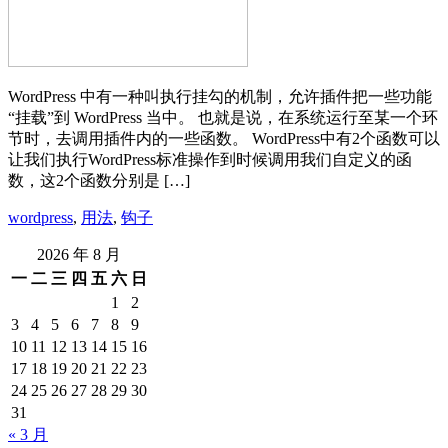
WordPress 中有一种叫执行挂勾的机制，允许插件把一些功能
“挂载”到 WordPress 当中。 也就是说，在系统运行至某一个环
节时，去调用插件内的一些函数。 WordPress中有2个函数可以
让我们执行WordPress标准操作到时候调用我们自定义的函
数，这2个函数分别是 […]
wordpress
,
用法
,
钩子
2026 年 8 月
一
二
三
四
五
六
日
1
2
3
4
5
6
7
8
9
10
11
12
13
14
15
16
17
18
19
20
21
22
23
24
25
26
27
28
29
30
31
« 3 月