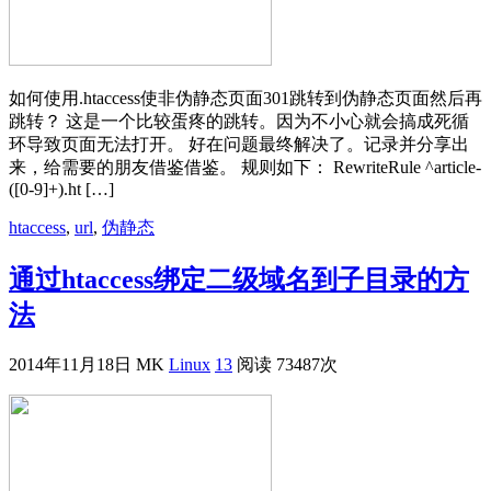
如何使用.htaccess使非伪静态页面301跳转到伪静态页面然后再
跳转？ 这是一个比较蛋疼的跳转。因为不小心就会搞成死循
环导致页面无法打开。 好在问题最终解决了。记录并分享出
来，给需要的朋友借鉴借鉴。 规则如下： RewriteRule ^article-
([0-9]+).ht […]
htaccess
,
url
,
伪静态
通过htaccess绑定二级域名到子目录的方
法
2014年11月18日
MK
Linux
13
阅读 73487次