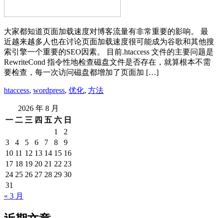
大家都知道页面加载速度对博客流量有非常重要的影响。 最
近越来越多人也在讨论页面加载速度很可能成为谷歌和其他搜
索引擎一个重要的SEO因素。 目前.htaccess 文件的主要问题是
RewriteCond 指令性地检查磁盘文件是否存在，就算根本不需
要检查，每一次访问磁盘都增加了页面加 […]
htaccess
,
wordpress
,
优化
,
方法
2026 年 8 月
一
二
三
四
五
六
日
1
2
3
4
5
6
7
8
9
10
11
12
13
14
15
16
17
18
19
20
21
22
23
24
25
26
27
28
29
30
31
« 3 月