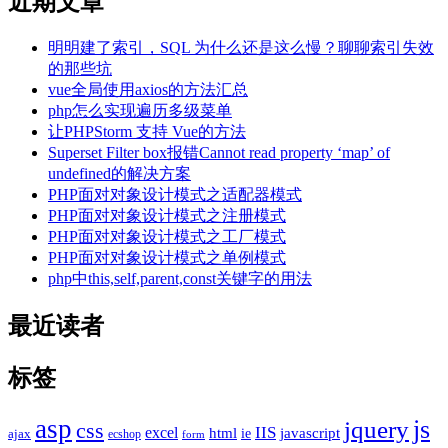
近期文章
明明建了索引，SQL 为什么还是这么慢？聊聊索引失效
的那些坑
vue全局使用axios的方法汇总
php怎么实现遍历多级菜单
让PHPStorm 支持 Vue的方法
Superset Filter box报错Cannot read property ‘map’ of
undefined的解决方案
PHP面对对象设计模式之适配器模式
PHP面对对象设计模式之注册模式
PHP面对对象设计模式之工厂模式
PHP面对对象设计模式之单例模式
php中this,self,parent,const关键字的用法
最近读者
标签
asp
js
jquery
css
excel
IIS
javascript
html
ie
ajax
ecshop
form