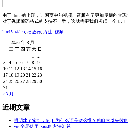
由于html5的出现，让网页中的视频、音频有了更加便捷的实现方式。 但是vi
对于视频编码格式的支持不一致，这就需要我们考虑一个 […]
html5
,
video
,
播放器
,
方法
,
视频
2026 年 8 月
一
二
三
四
五
六
日
1
2
3
4
5
6
7
8
9
10
11
12
13
14
15
16
17
18
19
20
21
22
23
24
25
26
27
28
29
30
31
« 3 月
近期文章
明明建了索引，SQL 为什么还是这么慢？聊聊索引失效
vue全局使用axios的方法汇总