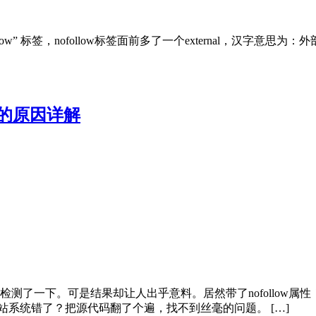
follow” 标签，nofollow标签面前多了一个external，
属性的原因详解
测了一下。可是结果却让人出乎意料。居然带了nofollow属
站系统错了？把源代码翻了个遍，找不到丝毫的问题。 […]