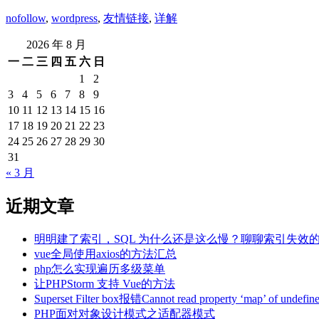
nofollow
,
wordpress
,
友情链接
,
详解
2026 年 8 月
一
二
三
四
五
六
日
1
2
3
4
5
6
7
8
9
10
11
12
13
14
15
16
17
18
19
20
21
22
23
24
25
26
27
28
29
30
31
« 3 月
近期文章
明明建了索引，SQL 为什么还是这么慢？聊聊索引失效
vue全局使用axios的方法汇总
php怎么实现遍历多级菜单
让PHPStorm 支持 Vue的方法
Superset Filter box报错Cannot read property ‘map’ of un
PHP面对对象设计模式之适配器模式