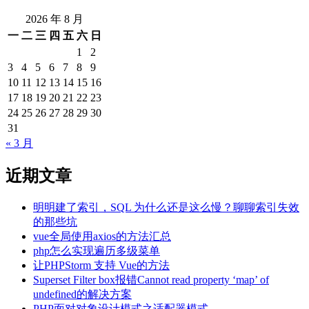
2026 年 8 月
一
二
三
四
五
六
日
1
2
3
4
5
6
7
8
9
10
11
12
13
14
15
16
17
18
19
20
21
22
23
24
25
26
27
28
29
30
31
« 3 月
近期文章
明明建了索引，SQL 为什么还是这么慢？聊聊索引失效
的那些坑
vue全局使用axios的方法汇总
php怎么实现遍历多级菜单
让PHPStorm 支持 Vue的方法
Superset Filter box报错Cannot read property ‘map’ of
undefined的解决方案
PHP面对对象设计模式之适配器模式