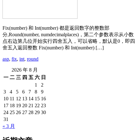
Fix(number) 和 Int(number) 都是返回数字的整数部
分,Round(number, numdecimalplaces)，第二个参数表示从小数
点右边第几位开始实行四舍五入，可以省略，默认是0，即四
舍五入返回整数 Fix(number) 和 Int(number) […]
asp
,
fix
,
int
,
round
2026 年 8 月
一
二
三
四
五
六
日
1
2
3
4
5
6
7
8
9
10
11
12
13
14
15
16
17
18
19
20
21
22
23
24
25
26
27
28
29
30
31
« 3 月