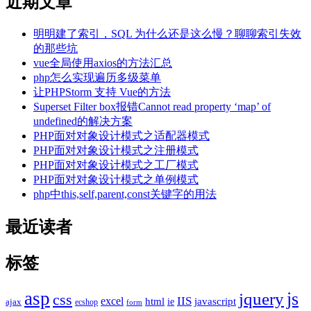
近期文章
明明建了索引，SQL 为什么还是这么慢？聊聊索引失效
的那些坑
vue全局使用axios的方法汇总
php怎么实现遍历多级菜单
让PHPStorm 支持 Vue的方法
Superset Filter box报错Cannot read property ‘map’ of
undefined的解决方案
PHP面对对象设计模式之适配器模式
PHP面对对象设计模式之注册模式
PHP面对对象设计模式之工厂模式
PHP面对对象设计模式之单例模式
php中this,self,parent,const关键字的用法
最近读者
标签
asp
js
jquery
css
excel
IIS
javascript
html
ie
ajax
ecshop
form