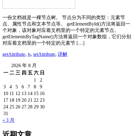
一份文档就是一棵节点树。 节点分为不同的类型：元素节
点、属性节点和文本节点等。 getElementById()方法将返回一
个对象，该对象对应着文档里的一个特定的元素节点。
getElementsByTagName()方法将返回一个对象数组，它们分别
对应着文档里的一个特定的元素节 […]
getAttribute
,
js
,
setAttribute
,
详解
2026 年 8 月
一
二
三
四
五
六
日
1
2
3
4
5
6
7
8
9
10
11
12
13
14
15
16
17
18
19
20
21
22
23
24
25
26
27
28
29
30
31
« 3 月
近期文章