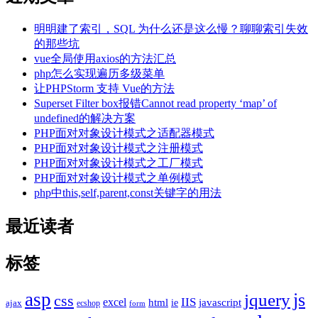
明明建了索引，SQL 为什么还是这么慢？聊聊索引失效
的那些坑
vue全局使用axios的方法汇总
php怎么实现遍历多级菜单
让PHPStorm 支持 Vue的方法
Superset Filter box报错Cannot read property ‘map’ of
undefined的解决方案
PHP面对对象设计模式之适配器模式
PHP面对对象设计模式之注册模式
PHP面对对象设计模式之工厂模式
PHP面对对象设计模式之单例模式
php中this,self,parent,const关键字的用法
最近读者
标签
asp
js
jquery
css
excel
IIS
javascript
html
ie
ajax
ecshop
form