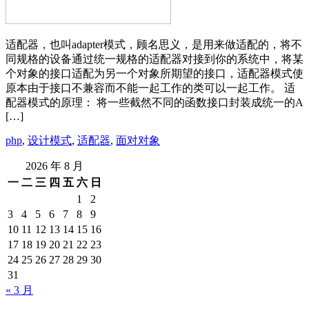
适配器，也叫adapter模式，顾名思义，是用来做适配的，将不
同规格的设备通过统一规格的适配器对接到你的系统中，将某
个对象的接口适配为另一个对象所期望的接口，适配器模式使
原本由于接口不兼容而不能一起工作的类可以一起工作。 适
配器模式的原理： 将一些截然不同的函数接口封装成统一的A
[…]
php
,
设计模式
,
适配器
,
面对对象
2026 年 8 月
一
二
三
四
五
六
日
1
2
3
4
5
6
7
8
9
10
11
12
13
14
15
16
17
18
19
20
21
22
23
24
25
26
27
28
29
30
31
« 3 月