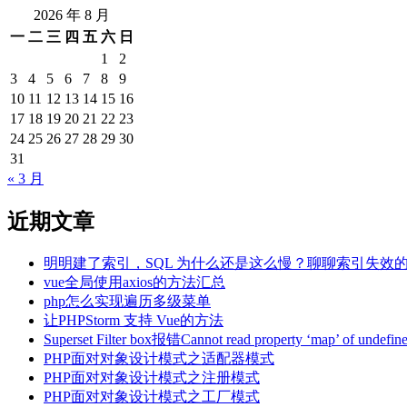
2026 年 8 月
一
二
三
四
五
六
日
1
2
3
4
5
6
7
8
9
10
11
12
13
14
15
16
17
18
19
20
21
22
23
24
25
26
27
28
29
30
31
« 3 月
近期文章
明明建了索引，SQL 为什么还是这么慢？聊聊索引失效
vue全局使用axios的方法汇总
php怎么实现遍历多级菜单
让PHPStorm 支持 Vue的方法
Superset Filter box报错Cannot read property ‘map’ of un
PHP面对对象设计模式之适配器模式
PHP面对对象设计模式之注册模式
PHP面对对象设计模式之工厂模式