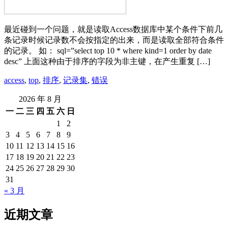
最近碰到一个问题，就是读取Access数据库中某个条件下前几
条记录时候记录数不会按指定的出来，而是读取全部符合条件
的记录。 如： sql=”select top 10 * where kind=1 order by date
desc” 上面这种由于排序的字段为非主键，在产生重复 […]
access
,
top
,
排序
,
记录集
,
错误
2026 年 8 月
一
二
三
四
五
六
日
1
2
3
4
5
6
7
8
9
10
11
12
13
14
15
16
17
18
19
20
21
22
23
24
25
26
27
28
29
30
31
« 3 月
近期文章