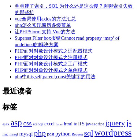
明明建了索引，SQL 为什么还是这么慢？聊聊索引失效
的那些坑
vue全局使用axios的方法汇总
php怎么实现遍历多级菜单
让PHPStorm 支持 Vue的方法
Superset Filter box报错Cannot read property ‘map’ of
undefined的解决方案
PHP面对对象设计模式之适配器模式
PHP面对对象设计模式之注册模式
PHP面对对象设计模式之工厂模式
PHP面对对象设计模式之单例模式
php中this,self,parent,const关键字的用法
最近读者
标签
asp
js
jquery
css
excel
IIS
javascript
html
ie
ajax
ecshop
form
wordpress
php
sql
mysql
python
post
mac
mssql
Request