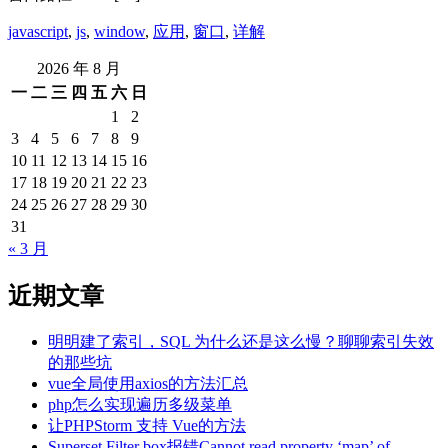
javascript
,
js
,
window
,
应用
,
窗口
,
详解
2026 年 8 月
一
二
三
四
五
六
日
1
2
3
4
5
6
7
8
9
10
11
12
13
14
15
16
17
18
19
20
21
22
23
24
25
26
27
28
29
30
31
« 3 月
近期文章
明明建了索引，SQL 为什么还是这么慢？聊聊索引失效
的那些坑
vue全局使用axios的方法汇总
php怎么实现遍历多级菜单
让PHPStorm 支持 Vue的方法
Superset Filter box报错Cannot read property ‘map’ of