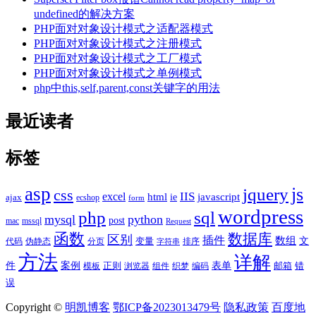
undefined的解决方案
PHP面对对象设计模式之适配器模式
PHP面对对象设计模式之注册模式
PHP面对对象设计模式之工厂模式
PHP面对对象设计模式之单例模式
php中this,self,parent,const关键字的用法
最近读者
标签
asp
js
jquery
css
excel
IIS
javascript
html
ie
ajax
ecshop
form
wordpress
php
sql
mysql
python
post
mac
mssql
Request
函数
数据库
区别
插件
数组
文
代码
伪静态
分页
变量
排序
字符串
方法
详解
件
案例
表单
模板
正则
浏览器
组件
织梦
编码
邮箱
错
误
Copyright ©
明凯博客
鄂ICP备2023013479号
隐私政策
百度地