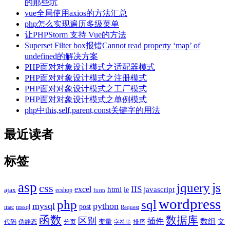
的那些坑
vue全局使用axios的方法汇总
php怎么实现遍历多级菜单
让PHPStorm 支持 Vue的方法
Superset Filter box报错Cannot read property ‘map’ of
undefined的解决方案
PHP面对对象设计模式之适配器模式
PHP面对对象设计模式之注册模式
PHP面对对象设计模式之工厂模式
PHP面对对象设计模式之单例模式
php中this,self,parent,const关键字的用法
最近读者
标签
asp
js
jquery
css
excel
IIS
javascript
html
ie
ajax
ecshop
form
wordpress
php
sql
mysql
python
post
mac
mssql
Request
函数
数据库
区别
插件
数组
文
代码
伪静态
分页
变量
排序
字符串