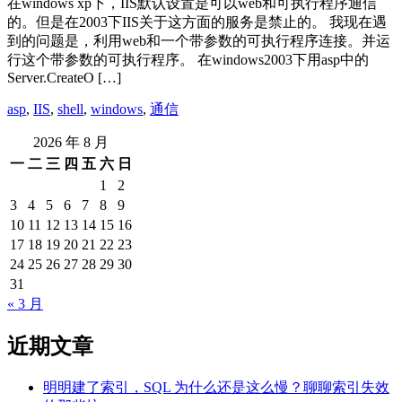
在windows xp下，IIS默认设置是可以web和可执行程序通信
的。但是在2003下IIS关于这方面的服务是禁止的。 我现在遇
到的问题是，利用web和一个带参数的可执行程序连接。并运
行这个带参数的可执行程序。 在windows2003下用asp中的
Server.CreateO […]
asp
,
IIS
,
shell
,
windows
,
通信
2026 年 8 月
一
二
三
四
五
六
日
1
2
3
4
5
6
7
8
9
10
11
12
13
14
15
16
17
18
19
20
21
22
23
24
25
26
27
28
29
30
31
« 3 月
近期文章
明明建了索引，SQL 为什么还是这么慢？聊聊索引失效