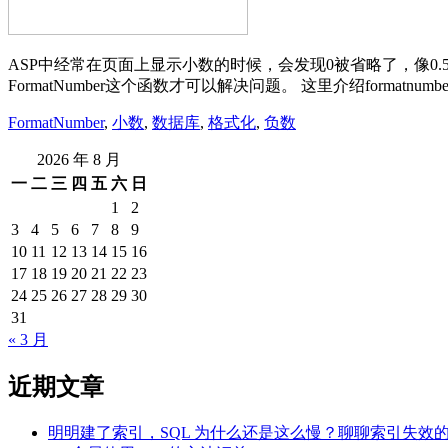
ASP中经常在页面上显示小数的时候，会发现0被省略了，像0.
FormatNumber这个函数才可以解决问题。 这里介绍formatnumb
FormatNumber
,
小数
,
数据库
,
格式化
,
负数
2026 年 8 月
一
二
三
四
五
六
日
1
2
3
4
5
6
7
8
9
10
11
12
13
14
15
16
17
18
19
20
21
22
23
24
25
26
27
28
29
30
31
« 3 月
近期文章
明明建了索引，SQL 为什么还是这么慢？聊聊索引失效