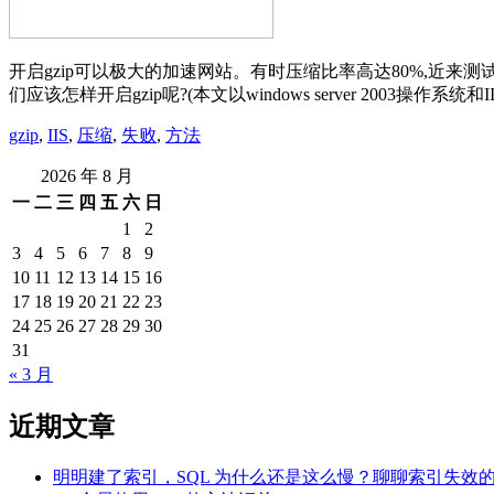
开启gzip可以极大的加速网站。有时压缩比率高达80%,近来测
们应该怎样开启gzip呢?(本文以windows server 2003操作系统和IIS
gzip
,
IIS
,
压缩
,
失败
,
方法
2026 年 8 月
一
二
三
四
五
六
日
1
2
3
4
5
6
7
8
9
10
11
12
13
14
15
16
17
18
19
20
21
22
23
24
25
26
27
28
29
30
31
« 3 月
近期文章
明明建了索引，SQL 为什么还是这么慢？聊聊索引失效