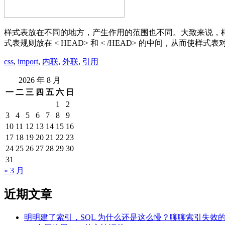
样式表放在不同的地方，产生作用的范围也不同。大致来说，样
式表规则放在 < HEAD> 和 < /HEAD> 的中间，从而使样式表
css
,
import
,
内联
,
外联
,
引用
2026 年 8 月
一
二
三
四
五
六
日
1
2
3
4
5
6
7
8
9
10
11
12
13
14
15
16
17
18
19
20
21
22
23
24
25
26
27
28
29
30
31
« 3 月
近期文章
明明建了索引，SQL 为什么还是这么慢？聊聊索引失效