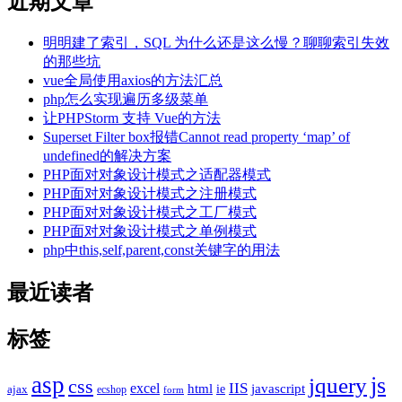
近期文章
明明建了索引，SQL 为什么还是这么慢？聊聊索引失效
的那些坑
vue全局使用axios的方法汇总
php怎么实现遍历多级菜单
让PHPStorm 支持 Vue的方法
Superset Filter box报错Cannot read property ‘map’ of
undefined的解决方案
PHP面对对象设计模式之适配器模式
PHP面对对象设计模式之注册模式
PHP面对对象设计模式之工厂模式
PHP面对对象设计模式之单例模式
php中this,self,parent,const关键字的用法
最近读者
标签
asp
js
jquery
css
excel
IIS
javascript
html
ie
ajax
ecshop
form