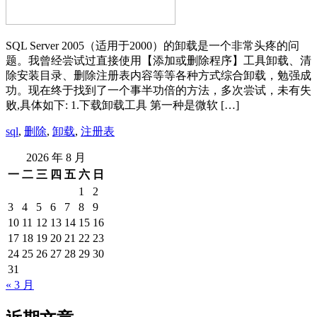
SQL Server 2005（适用于2000）的卸载是一个非常头疼的问
题。我曾经尝试过直接使用【添加或删除程序】工具卸载、清
除安装目录、删除注册表内容等等各种方式综合卸载，勉强成
功。现在终于找到了一个事半功倍的方法，多次尝试，未有失
败,具体如下: 1.下载卸载工具 第一种是微软 […]
sql
,
删除
,
卸载
,
注册表
2026 年 8 月
一
二
三
四
五
六
日
1
2
3
4
5
6
7
8
9
10
11
12
13
14
15
16
17
18
19
20
21
22
23
24
25
26
27
28
29
30
31
« 3 月