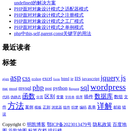
undefined的解决方案
PHP面对对象设计模式之适配器模式
PHP面对对象设计模式之注册模式
PHP面对对象设计模式之工厂模式
PHP面对对象设计模式之单例模式
php中this,self,parent,const关键字的用法
最近读者
标签
asp
js
jquery
css
excel
IIS
javascript
html
ie
ajax
ecshop
form
wordpress
php
sql
mysql
python
post
mac
mssql
Request
函数
数据库
区别
插件
数组
文
代码
伪静态
分页
变量
排序
字符串
方法
详解
件
案例
表单
模板
正则
浏览器
组件
织梦
编码
邮箱
错
误
Copyright ©
明凯博客
鄂ICP备2023013479号
隐私政策
百度地
图
谷歌地图
标签存档
排行榜