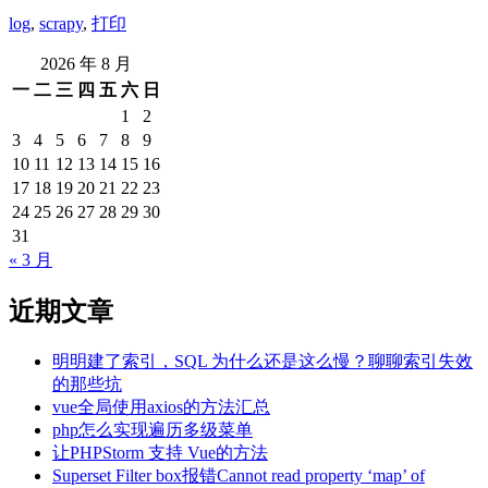
log
,
scrapy
,
打印
2026 年 8 月
一
二
三
四
五
六
日
1
2
3
4
5
6
7
8
9
10
11
12
13
14
15
16
17
18
19
20
21
22
23
24
25
26
27
28
29
30
31
« 3 月
近期文章
明明建了索引，SQL 为什么还是这么慢？聊聊索引失效
的那些坑
vue全局使用axios的方法汇总
php怎么实现遍历多级菜单
让PHPStorm 支持 Vue的方法
Superset Filter box报错Cannot read property ‘map’ of