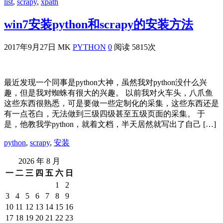
list
,
scrapy
,
xpath
win7安装python和scrapy的安装方法
2017年9月27日
MK
PYTHON
0
阅读 5815次
最近发现一个同事是python大神，虽然我对python没什么兴
趣，但是我对蜘蛛有很大的兴趣。 以前我对火车头，八爪鱼
这些东西很熟悉，可是要做一些定制化的采集，这些东西还是
有一点苍白，无法做到三级四级甚至五级页面的采集。 于
是，他教我学python，就着文档，半天居然就写出了自己 […]
python
,
scrapy
,
安装
2026 年 8 月
一
二
三
四
五
六
日
1
2
3
4
5
6
7
8
9
10
11
12
13
14
15
16
17
18
19
20
21
22
23