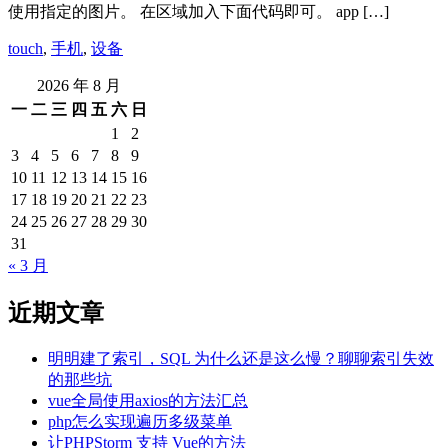
使用指定的图片。 在区域加入下面代码即可。 app […]
touch
,
手机
,
设备
2026 年 8 月
一
二
三
四
五
六
日
1
2
3
4
5
6
7
8
9
10
11
12
13
14
15
16
17
18
19
20
21
22
23
24
25
26
27
28
29
30
31
« 3 月
近期文章
明明建了索引，SQL 为什么还是这么慢？聊聊索引失效
的那些坑
vue全局使用axios的方法汇总
php怎么实现遍历多级菜单
让PHPStorm 支持 Vue的方法